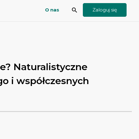
search
O nas
je? Naturalistyczne
go i współczesnych