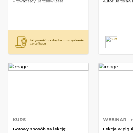
Prowadzący: Jarosław Basaj
Autor: Jarosław 
Aktywność niezbędna do uzyskania
a
Certyfikatu
KURS
WEBINAR
- 
Gotowy sposób na lekcję:
Lekcja w piguł