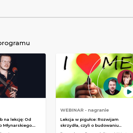
 programu
WEBINAR
- nagranie
 na lekcję: Od
Lekcja w pigułce: Rozwijam
o Młynarskiego.
skrzydła, czyli o budowaniu
?
samoświadomości i