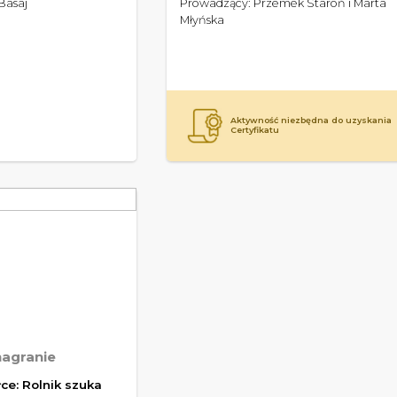
Basaj
Prowadzący: Przemek Staroń i Marta
samoakceptacji
Młyńska
Aktywność niezbędna do uzyskania
Certyfikatu
nagranie
ce: Rolnik szuka