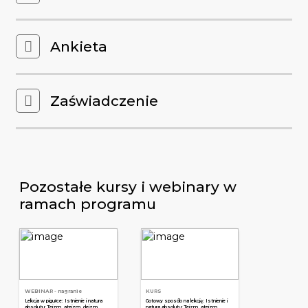
Ankieta
Zaświadczenie
Pozostałe kursy i webinary w
ramach programu
WEBINAR
- nagranie
KURS
Lekcja w pigułce: Istnienie i natura
Gotowy sposób na lekcję: Istnienie i
absolutu: Teizm, ateizm, deizm,
natura absolutu: Teizm, ateizm,