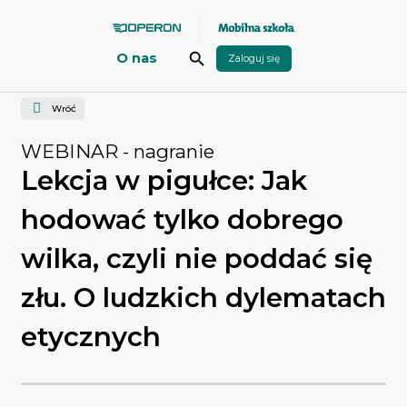
Przejdź do głównej zawartości
search
O nas
Wróć
WEBINAR
- nagranie
Lekcja w pigułce: Jak
hodować tylko dobrego
wilka, czyli nie poddać się
złu. O ludzkich dylematach
etycznych