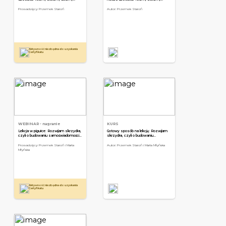
panteizm, agnostycyzm i inne
deizm, panteizm, agnostycyzm i inne
Prowadzący: Przemek Staroń
Autor: Przemek Staroń
Aktywność niezbędna do uzyskania
a
Certyfikatu
WEBINAR
- nagranie
KURS
Lekcja w pigułce: Rozwijam skrzydła,
Gotowy sposób na lekcję: Rozwijam
czyli o budowaniu samoświadomości i
skrzydła, czyli o budowaniu
samoakceptacji
samoświadomości i samoakceptacji
Prowadzący: Przemek Staroń i Marta
Autor: Przemek Staroń i Marta Młyńska
Młyńska
Aktywność niezbędna do uzyskania
a
Certyfikatu