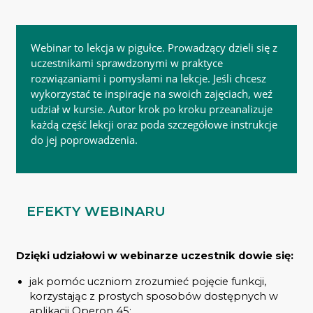
Webinar to lekcja w pigułce. Prowadzący dzieli się z
uczestnikami sprawdzonymi w praktyce
rozwiązaniami i pomysłami na lekcje. Jeśli chcesz
wykorzystać te inspiracje na swoich zajęciach, weź
udział w kursie. Autor krok po kroku przeanalizuje
każdą część lekcji oraz poda szczegółowe instrukcje
do jej poprowadzenia.
EFEKTY WEBINARU
Dzięki udziałowi w webinarze uczestnik dowie się:
jak pomóc uczniom zrozumieć pojęcie funkcji,
korzystając z prostych sposobów dostępnych w
aplikacji Operon 45;