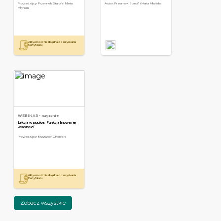
Prowadzący: Przemek Staroń i Marta
Autor: Przemek Staroń i Marta Młyńska
Młyńska
Aktywność niezbędna do uzyskania
a
Certyfikatu
WEBINAR
- nagranie
Lekcja w pigułce: Funkcja liniowa i jej
własności
Prowadzący: Krzysztof Chojecki
Aktywność niezbędna do uzyskania
Certyfikatu
Zobacz wszystkie