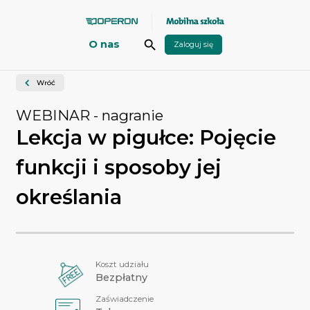
Przejdź do głównej zawartości
search
O nas
Wróć
WEBINAR
- nagranie
Lekcja w pigułce: Pojęcie
funkcji i sposoby jej
określania
Koszt udziału
Bezpłatny
Zaświadczenie