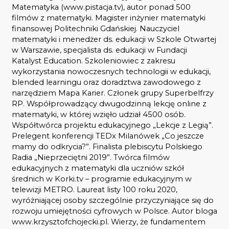
Matematyka (
www.pistacja.tv
), autor ponad 500
filmów z matematyki. Magister inżynier matematyki
finansowej Politechniki Gdańskiej. Nauczyciel
matematyki i menedżer ds. edukacji w Szkole Otwartej
w Warszawie, specjalista ds. edukacji w Fundacji
Katalyst Education. Szkoleniowiec z zakresu
wykorzystania nowoczesnych technologii w edukacji,
blended learningu oraz doradztwa zawodowego z
narzędziem Mapa Karier. Członek grupy Superbelfrzy
RP. Współprowadzący dwugodzinną lekcję online z
matematyki, w której wzięło udział 4500 osób.
Współtwórca projektu edukacyjnego „Lekcje z Legią”.
Prelegent konferencji TEDx Milanówek „Co jeszcze
mamy do odkrycia?”. Finalista plebiscytu Polskiego
Radia „Nieprzeciętni 2019”. Twórca filmów
edukacyjnych z matematyki dla uczniów szkół
średnich w Korki.tv – programie edukacyjnym w
telewizji METRO. Laureat listy 100 roku 2020,
wyróżniającej osoby szczególnie przyczyniające się do
rozwoju umiejętności cyfrowych w Polsce. Autor bloga
www.krzysztofchojecki.pl
. Wierzy, że fundamentem