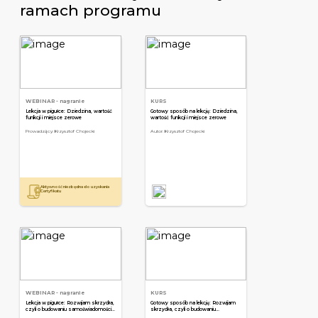
ramach programu
WEBINAR
- nagranie
KURS
Lekcja w pigułce: Dziedzina, wartość
Gotowy sposób na lekcję: Dziedzina,
funkcji i miejsce zerowe
wartość funkcji i miejsce zerowe
Prowadzący: Krzysztof Chojecki
Autor: Krzysztof Chojecki
Aktywność niezbędna do uzyskania
a
Certyfikatu
WEBINAR
- nagranie
KURS
Lekcja w pigułce: Rozwijam skrzydła,
Gotowy sposób na lekcję: Rozwijam
czyli o budowaniu samoświadomości i
skrzydła, czyli o budowaniu
samoakceptacji
samoświadomości i samoakceptacji